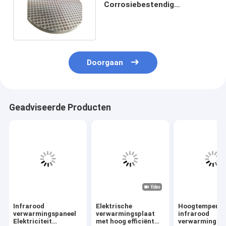
Corrosiebestendig
Honingraat Ceramisch
Regeneratief Type
Doorgaan
Geadviseerde Producten
Infrarood
Elektrische
Hoogtemperat
verwarmingspaneel
verwarmingsplaat
infrarood
Elektriciteit
met hoog efficiënt
verwarmingsp