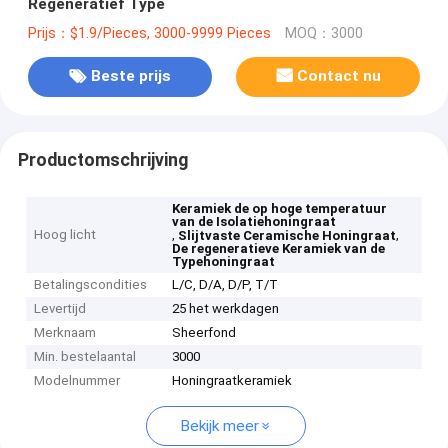
Regeneratief Type
Prijs：$1.9/Pieces, 3000-9999 Pieces
MOQ：3000
Beste prijs
Contact nu
Productomschrijving
Keramiek de op hoge temperatuur
van de Isolatiehoningraat
Hoog licht
,
,
Slijtvaste Ceramische Honingraat
De regeneratieve Keramiek van de
Typehoningraat
Betalingscondities
L/C, D/A, D/P, T/T
Levertijd
25 het werkdagen
Merknaam
Sheerfond
Min. bestelaantal
3000
Modelnummer
Honingraatkeramiek
Bekijk meer