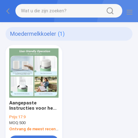
Moedermelkkoeler
(1)
Aangepaste
Instructies voor het
Reinigen van een
Prijs:
17.9
Borstvoeding
MOQ:
500
Koeltas met de Hand,
voor Onderweg en op
Ontvang de meest recente Prijs
Kantoor