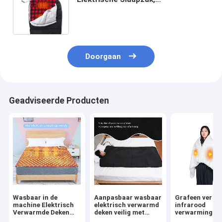
Zelfverwarmende Slaapzak met de
Macht van 5V 2A;
Doorgaan
Geadviseerde Producten
Wasbaar in de
Aanpasbaar wasbaar
Grafeen ver
machine Elektrisch
elektrisch verwarmd
infrarood
Verwarmde Deken
deken veilig met
verwarming sc
Met Meerdere
oververwarmingsbescherming
elektrische de