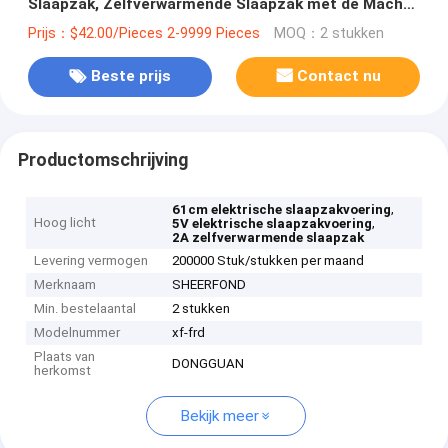
Slaapzak, Zelfverwarmende Slaapzak met de Macht
van 5V 2A;
Prijs：$42.00/Pieces 2-9999 Pieces
MOQ：2 stukken
Beste prijs
Contact nu
Productomschrijving
,
61cm elektrische slaapzakvoering
Hoog licht
,
5V elektrische slaapzakvoering
2A zelfverwarmende slaapzak
Levering vermogen
200000 Stuk/stukken per maand
Merknaam
SHEERFOND
Min. bestelaantal
2 stukken
Modelnummer
xf-frd
Plaats van
DONGGUAN
herkomst
Bekijk meer