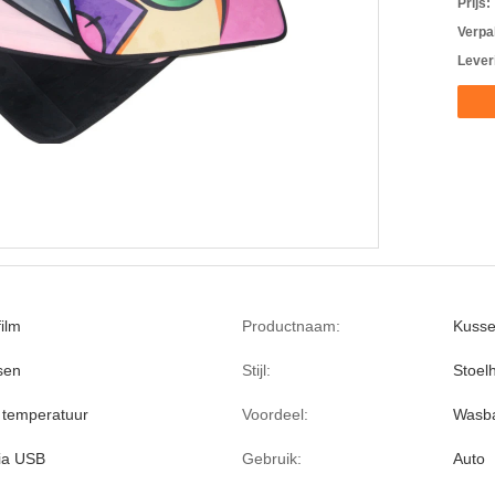
Prijs:
Verpa
Lever
ilm
Productnaam:
Kusse
sen
Stijl:
Stoel
 temperatuur
Voordeel:
Wasb
ia USB
Gebruik:
Auto