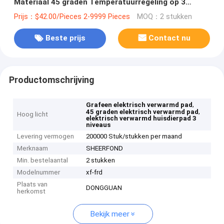
Materiaal 45 graden Temperatuurregeling op 3
niveaus
Prijs：$42.00/Pieces 2-9999 Pieces
MOQ：2 stukken
Beste prijs
Contact nu
Productomschrijving
,
Grafeen elektrisch verwarmd pad
,
45 graden elektrisch verwarmd pad
Hoog licht
elektrisch verwarmd huisdierpad 3
niveaus
Levering vermogen
200000 Stuk/stukken per maand
Merknaam
SHEERFOND
Min. bestelaantal
2 stukken
Modelnummer
xf-frd
Plaats van
DONGGUAN
herkomst
Bekijk meer