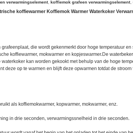
een verwarmingselement
,
koffiemok grafeen verwarmingselement
,
trische koffiewarmer Koffiemok Warmer Waterkoker Verwar
grafeenplaat, die wordt gekenmerkt door hoge temperatuur en 
rische koffiewarmer, mokwarmer en kopjeswarmer.De waterbeke
 waterkoker kan worden gekookt met behulp van de hoge tempe
nt deze op te warmen en blijft deze opwarmen totdat de stroom 
bruikt als koffiemokwarmer, kopwarmer, mokwarmer, enz.
ming in drie seconden, verwarmingssnelheid in drie seconden.
tuur wordt vanaf het begin van het opladen tot het einde van 