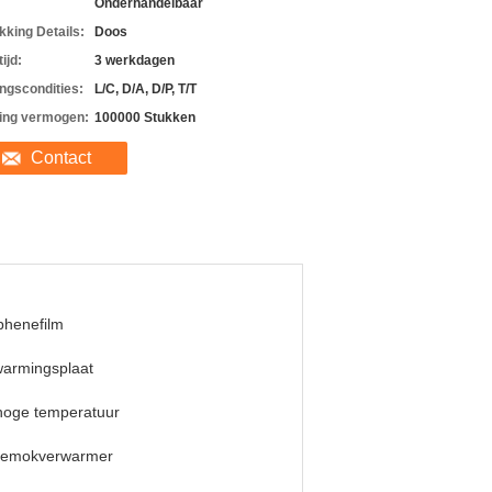
Onderhandelbaar
kking Details:
Doos
ijd:
3 werkdagen
ingscondities:
L/C, D/A, D/P, T/T
ing vermogen:
100000 Stukken
Contact
phenefilm
warmingsplaat
hoge temperatuur
fiemokverwarmer