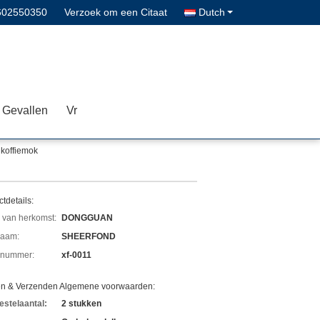
602550350
Verzoek om een Citaat
Dutch
Gevallen
Vr
koffiemok
tdetails:
 van herkomst:
DONGGUAN
aam:
SHEERFOND
lnummer:
xf-0011
en & Verzenden Algemene voorwaarden:
estelaantal:
2 stukken