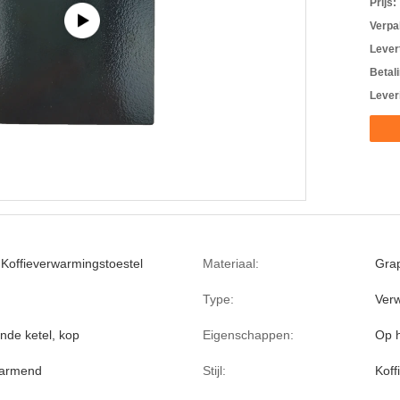
Prijs:
Verpa
Levert
Betal
Lever
 Koffieverwarmingstoestel
Materiaal:
Gra
Type:
Ver
de ketel, kop
Eigenschappen:
Op 
warmend
Stijl:
Kof