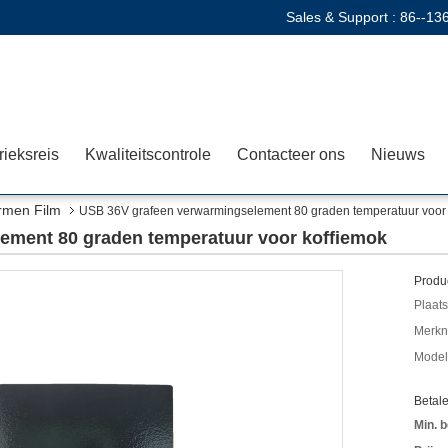
Sales & Support :
86--13
rieksreis
Kwaliteitscontrole
Contacteer ons
Nieuws
rmen Film
USB 36V grafeen verwarmingselement 80 graden temperatuur voor 
ement 80 graden temperatuur voor koffiemok
Produc
Plaats
Merkn
Mode
Betal
Min. b