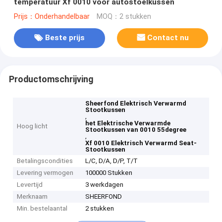
temperatuur Xf 0010 voor autostoelkussen
Prijs：Onderhandelbaar
MOQ：2 stukken
Beste prijs
Contact nu
Productomschrijving
Sheerfond Elektrisch Verwarmd
Stootkussen
,
het Elektrische Verwarmde
Hoog licht
Stootkussen van 0010 55degree
,
Xf 0010 Elektrisch Verwarmd Seat-
Stootkussen
Betalingscondities
L/C, D/A, D/P, T/T
Levering vermogen
100000 Stukken
Levertijd
3 werkdagen
Merknaam
SHEERFOND
Min. bestelaantal
2 stukken