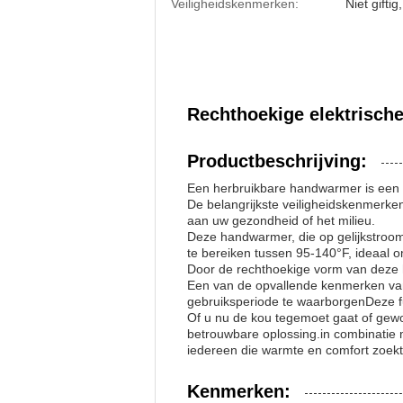
Veiligheidskenmerken:
Niet gifti
Rechthoekige elektrisch
Productbeschrijving:
Een herbruikbare handwarmer is een h
De belangrijkste veiligheidskenmerke
aan uw gezondheid of het milieu.
Deze handwarmer, die op gelijkstroo
te bereiken tussen 95-140°F, ideaal 
Door de rechthoekige vorm van deze 
Een van de opvallende kenmerken van
gebruiksperiode te waarborgenDeze fu
Of u nu de kou tegemoet gaat of gewo
betrouwbare oplossing.in combinatie
iedereen die warmte en comfort zoekt
Kenmerken: