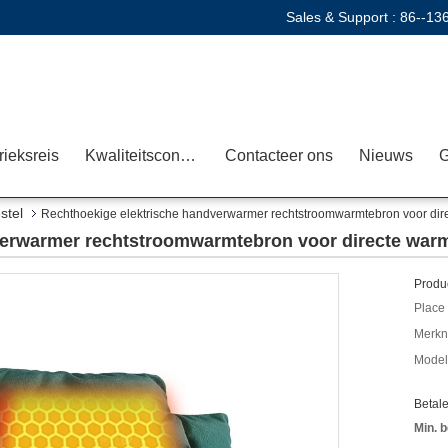
Sales & Support :
86--13
rieksreis
Kwaliteitscontrole
Contacteer ons
Nieuws
G
stel
Rechthoekige elektrische handverwarmer rechtstroomwarmtebron voor dir
verwarmer rechtstroomwarmtebron voor directe war
Produc
Place 
Merkn
Model
Betal
Min. b