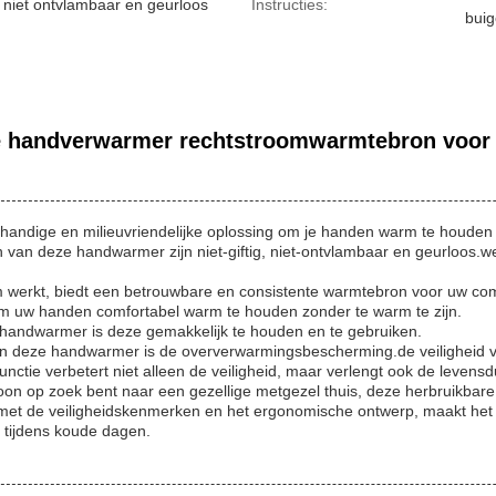
g, niet ontvlambaar en geurloos
Instructies:
bui
e handverwarmer rechtstroomwarmtebron voor 
andige en milieuvriendelijke oplossing om je handen warm te houden 
n van deze handwarmer zijn niet-giftig, niet-ontvlambaar en geurloos.
m werkt, biedt een betrouwbare en consistente warmtebron voor uw co
om uw handen comfortabel warm te houden zonder te warm te zijn.
handwarmer is deze gemakkelijk te houden en te gebruiken.
 deze handwarmer is de oververwarmingsbescherming.de veiligheid v
nctie verbetert niet alleen de veiligheid, maar verlengt ook de leven
on op zoek bent naar een gezellige metgezel thuis, deze herbruikbare
 met de veiligheidskenmerken en het ergonomische ontwerp, maakt het
 tijdens koude dagen.