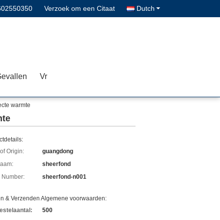
602550350
Verzoek om een Citaat
Dutch
evallen
Vr
ecte warmte
mte
tdetails:
of Origin:
guangdong
aam:
sheerfond
 Number:
sheerfond-n001
en & Verzenden Algemene voorwaarden:
estelaantal:
500