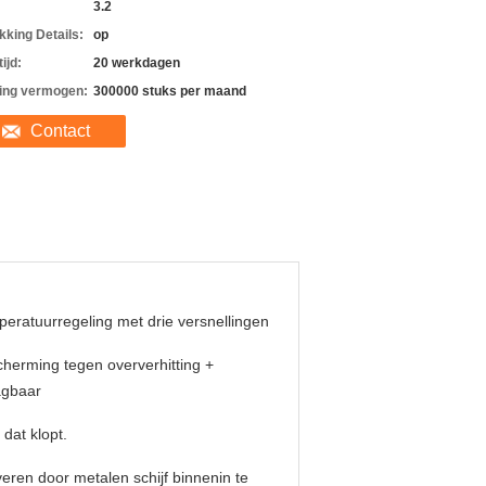
3.2
kking Details:
op
ijd:
20 werkdagen
ing vermogen:
300000 stuks per maand
Contact
eratuurregeling met drie versnellingen
herming tegen oververhitting +
agbaar
, dat klopt.
veren door metalen schijf binnenin te