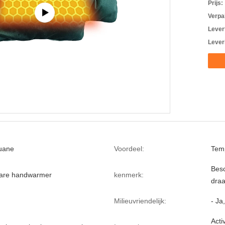
Prijs:
Verpa
Levert
Lever
uane
Voordeel:
Temp
Besc
bare handwarmer
kenmerk:
dra
Milieuvriendelijk:
- Ja
Acti