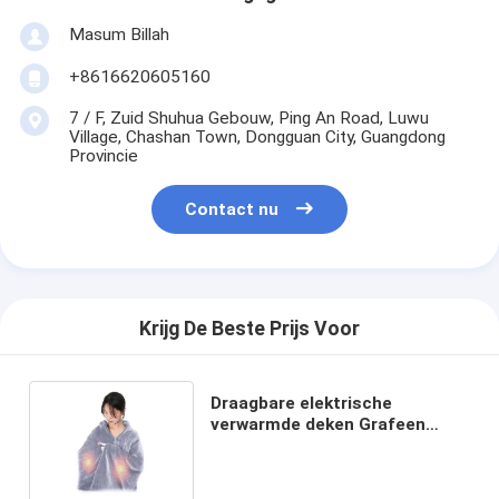
Masum Billah
+8616620605160
7 / F, Zuid Shuhua Gebouw, Ping An Road, Luwu
Village, Chashan Town, Dongguan City, Guangdong
Provincie
Contact nu
Krijg De Beste Prijs Voor
Draagbare elektrische
verwarmde deken Grafeen
infrarood warmte deken USB
opladen