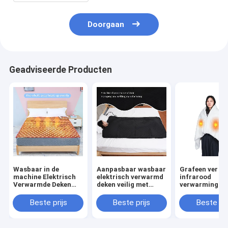
Doorgaan
Geadviseerde Producten
Wasbaar in de
Aanpasbaar wasbaar
Grafeen ver
machine Elektrisch
elektrisch verwarmd
infrarood
Verwarmde Deken
deken veilig met
verwarming sc
Met Meerdere
oververwarmingsbescherming
elektrische de
Temperatuurinstellingen
voor nauwkeur
Beste prijs
Beste prijs
Beste pri
En
45-65C tempe
Veiligheidsfuncties
aanpassing
Voor Veilig En