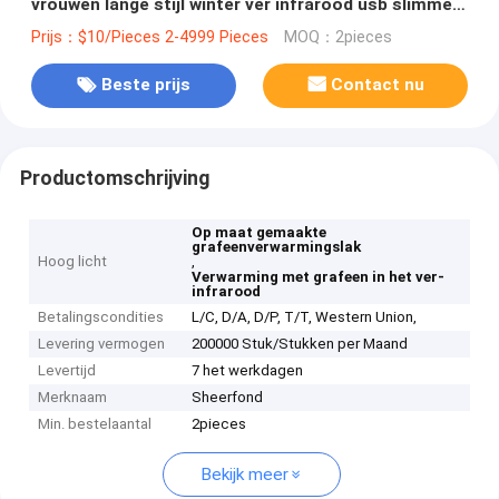
vrouwen lange stijl winter ver infrarood usb slimme
elektronen warmte
Prijs：$10/Pieces 2-4999 Pieces
MOQ：2pieces
Beste prijs
Contact nu
Productomschrijving
Op maat gemaakte
grafeenverwarmingslak
Hoog licht
,
Verwarming met grafeen in het ver-
infrarood
Betalingscondities
L/C, D/A, D/P, T/T, Western Union,
Levering vermogen
200000 Stuk/Stukken per Maand
Levertijd
7 het werkdagen
Merknaam
Sheerfond
Min. bestelaantal
2pieces
Bekijk meer