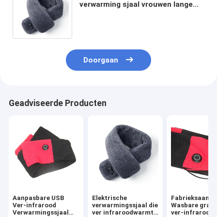
verwarming sjaal vrouwen lange
stijl winter ver infrarood usb
slimme elektronen warmte
Doorgaan
Geadviseerde Producten
Aanpasbare USB
Elektrische
Fabrieksaanpa
Ver-infrarood
verwarmingssjaal die
Wasbare grafe
Verwarmingssjaal
ver infraroodwarmte
ver-infrarood