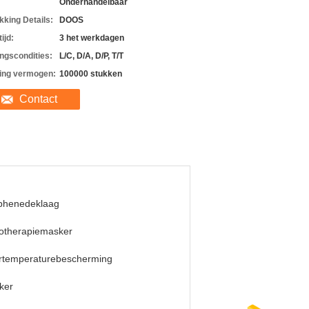
Onderhandelbaar
kking Details:
DOOS
ijd:
3 het werkdagen
ingscondities:
L/C, D/A, D/P, T/T
ing vermogen:
100000 stukken
Contact
phenedeklaag
otherapiemasker
rtemperaturebescherming
ker