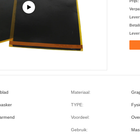
Prijs:
Verpa
Levert
Betal
Lever
blad
Materiaal:
Gra
masker
TYPE:
Fysi
warmend
Voordeel:
Ove
Gebruik:
Mas