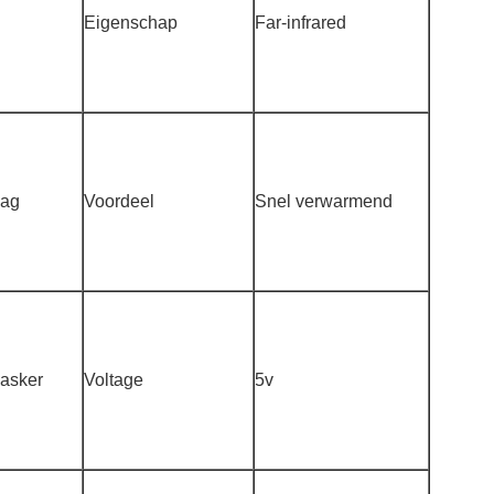
Eigenschap
Far-infrared
aag
Voordeel
Snel verwarmend
asker
Voltage
5v