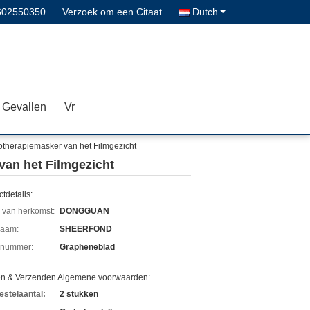
602550350
Verzoek om een Citaat
Dutch
Gevallen
Vr
therapiemasker van het Filmgezicht
an het Filmgezicht
tdetails:
 van herkomst:
DONGGUAN
aam:
SHEERFOND
lnummer:
Grapheneblad
en & Verzenden Algemene voorwaarden:
estelaantal:
2 stukken