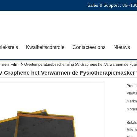
Sales & Support :
86--13
rieksreis
Kwaliteitscontrole
Contacteer ons
Nieuws
rmen Film
Overtemperaturebescherming 5V Graphene het Verwarmen de Fysio
 Graphene het Verwarmen de Fysiotherapiemasker v
Produc
Plaats
Merkn
Mode
Betal
Min. b