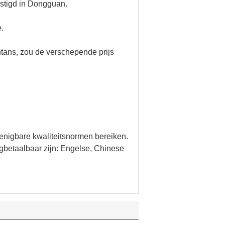
modellen, elke verkoop te
wikkeling van de kringsraad, hebben
oducten;