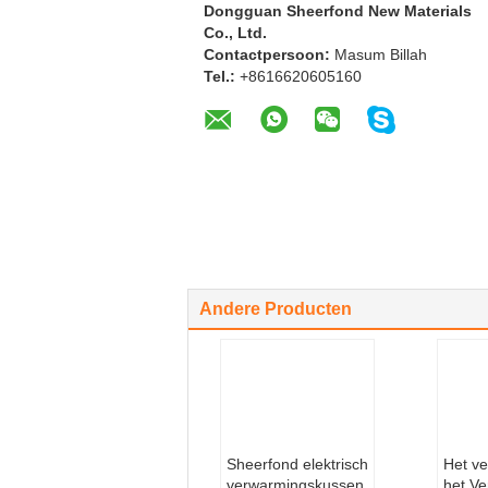
FAQ
1.
Bent u fabriek of handelsmaatsch
Wij zijn de onderneming die de verb
Kan ik als hoeveelheid minder da
2.
Ja en het als steekproeforde aan pr
Kan ik Vrije Steekproeven krijgen
3.
Ja. Als de steekproeven die wij in v