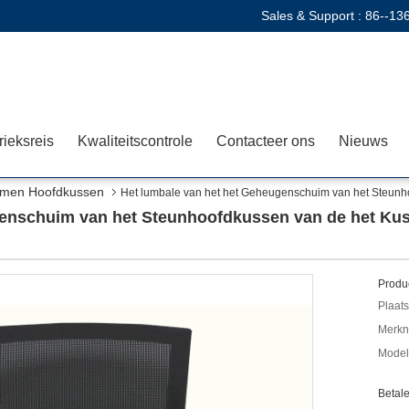
Sales & Support :
86--13
rieksreis
Kwaliteitscontrole
Contacteer ons
Nieuws
armen Hoofdkussen
Het lumbale van het het Geheugenschuim van het Steunho
genschuim van het Steunhoofdkussen van de het Kus
Produc
Plaats
Merkn
Mode
Betal