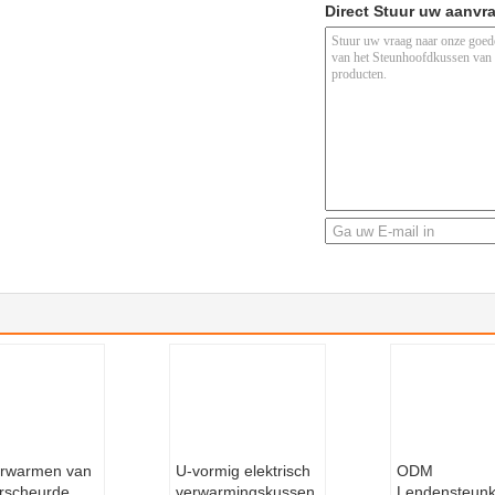
appij?
inding van handel en industrie is. Onze Hoofdfabriek wordt gev
n tot MOQ opdracht geven?
oductie worden genomen. Wij nemen ernstiger op steekproeforde
?
oorraad hebben gehad vrij voor het testen worden verstrekt. Noc