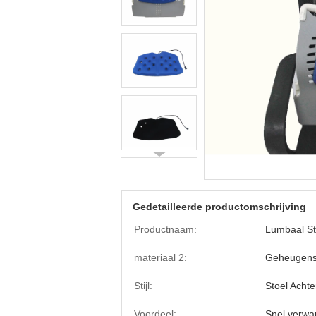
Gedetailleerde productomschrijving
Productnaam:
Lumbaal S
materiaal 2:
Geheugens
Stijl:
Stoel Acht
Voordeel:
Snel verw