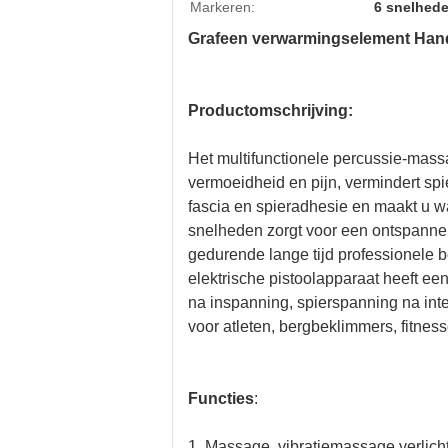
Markeren:
6 snelhed
Grafeen verwarmingselement Hand
Productomschrijving:
Het multifunctionele percussie-massag
vermoeidheid en pijn, vermindert spie
fascia en spieradhesie en maakt u w
snelheden zorgt voor een ontspann
gedurende lange tijd professionele b
elektrische pistoolapparaat heeft e
na inspanning, spierspanning na inte
voor atleten, bergbeklimmers, fitnes
Functies
:
1. Massage, vibratiemassage verlicht 