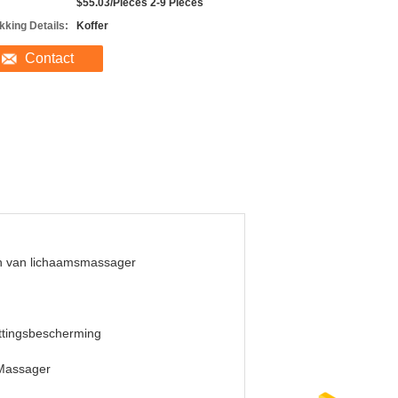
$55.03/Pieces 2-9 Pieces
kking Details:
Koffer
Contact
n van lichaamsmassager
ttingsbescherming
Massager