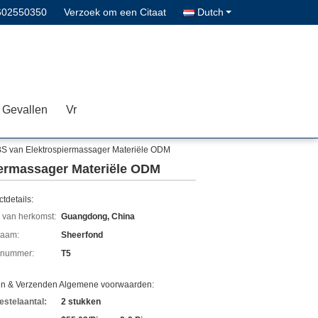
602550350
Verzoek om een Citaat
Dutch
Gevallen
Vr
BS van Elektrospiermassager Materiële ODM
iermassager Materiële ODM
tdetails:
 van herkomst:
Guangdong, China
aam:
Sheerfond
lnummer:
T5
en & Verzenden Algemene voorwaarden:
estelaantal:
2 stukken