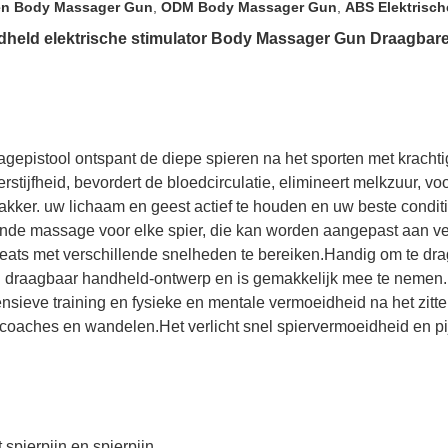
en Body Massager Gun
,
ODM Body Massager Gun
,
ABS Elektrisch
held elektrische stimulator Body Massager Gun Draagbare
epistool ontspant de diepe spieren na het sporten met krachtige
rstijfheid, bevordert de bloedcirculatie, elimineert melkzuur, 
akker. uw lichaam en geest actief te houden en uw beste condi
ende massage voor elke spier, die kan worden aangepast aan 
eats met verschillende snelheden te bereiken.Handig om te drage
en draagbaar handheld-ontwerp en is gemakkelijk mee te nemen.H
nsieve training en fysieke en mentale vermoeidheid na het zitte
scoaches en wandelen.Het verlicht snel spiervermoeidheid en pijn
spierpijn en spierpijn.