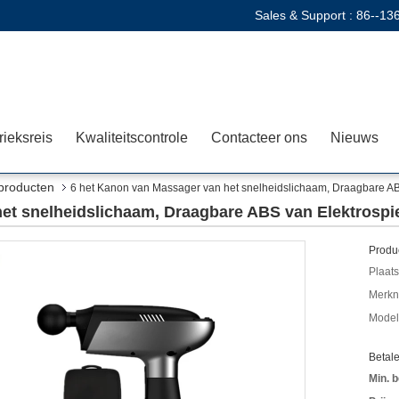
Sales & Support :
86--13
rieksreis
Kwaliteitscontrole
Contacteer ons
Nieuws
producten
6 het Kanon van Massager van het snelheidslichaam, Draagbare A
het snelheidslichaam, Draagbare ABS van Elektrosp
Produc
Plaats
Merkn
Mode
Betal
Min. b